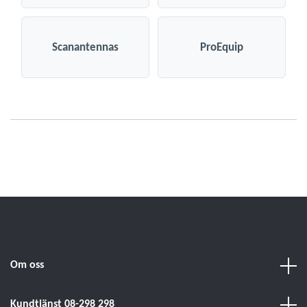
Scanantennas
ProEquip
Om oss
Kundtjänst 08-298 298