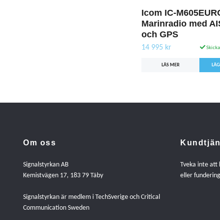
Icom IC-M605EURO
Marinradio med AI
och GPS
14 995 kr
Skicka
LÄS MER
Om oss
Kundtjän
Signalstyrkan AB
Tveka inte att
Kemistvägen 17, 183 79 Täby
eller fundering
Signalstyrkan är medlem i TechSverige och Critical
Communication Sweden