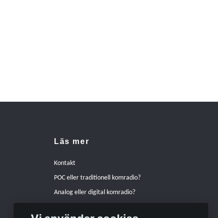
Läs mer
Kontakt
POC eller traditionell komradio?
Analog eller digital komradio?
Hur pratar man bäst i en komradio?