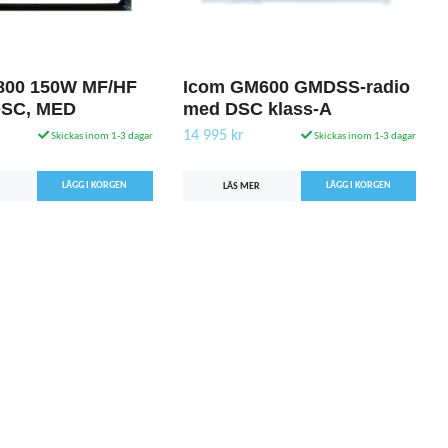
800 150W MF/HF
Icom GM600 GMDSS-radio
DSC, MED
med DSC klass-A
14 995 kr
Skickas inom 1-3 dagar
Skickas inom 1-3 dagar
LÄS MER