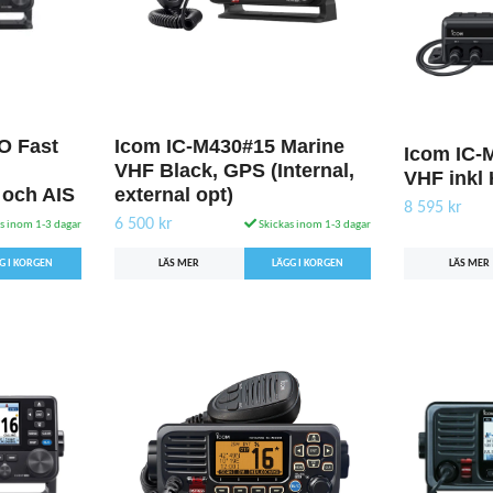
O Fast
Icom IC-M430#15 Marine
Icom IC-
VHF Black, GPS (Internal,
VHF inkl
och AIS
external opt)
8 595 kr
6 500 kr
s inom 1-3 dagar
Skickas inom 1-3 dagar
LÄS MER
LÄS MER