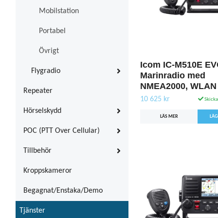
Mobilstation
Portabel
Övrigt
Icom IC-M510E EV
Flygradio
Marinradio med
NMEA2000, WLAN 
Repeater
10 625 kr
Skicka
Hörselskydd
LÄS MER
POC (PTT Over Cellular)
Tillbehör
Kroppskameror
Begagnat/Enstaka/Demo
Tjänster