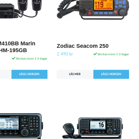
M410BB Marin
Zodiac Seacom 250
 HM-195GB
2 490 kr
Skickas inom 1-3 dagar
Skickas inom 1-3 dagar
LÄS MER