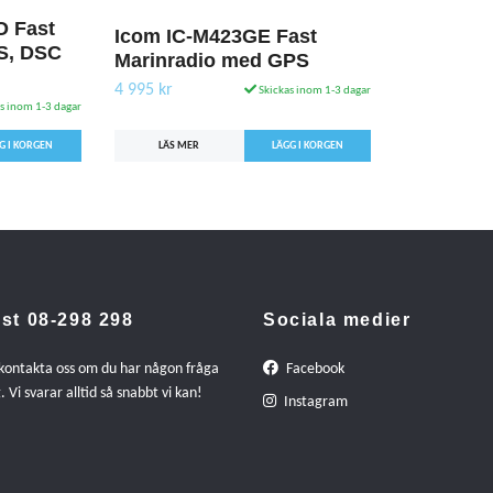
 Fast
Icom IC-M423GE Fast
S, DSC
Marinradio med GPS
4 995 kr
Skickas inom 1-3 dagar
s inom 1-3 dagar
LÄS MER
st 08-298 298
Sociala medier
 kontakta oss om du har någon fråga
Facebook
. Vi svarar alltid så snabbt vi kan!
Instagram