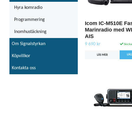
Hyra komradio
Programmering
Icom IC-M510E Fa
Marinradio med W
Inomhustäckning
AIS
Om Signalstyrkan
9 690 kr
Skicka
LÄS MER
Köpvillkor
Kontakta oss