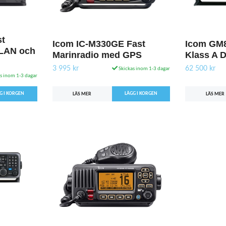
st
Icom IC-M330GE Fast
Icom GM
LAN och
Marinradio med GPS
Klass A 
3 995 kr
62 500 kr
Skickas inom 1-3 dagar
s inom 1-3 dagar
LÄS MER
LÄS MER