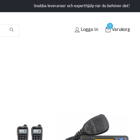
Snabba leveranser och experthjälp när du behöver det!
0
Logga in
Varukorg