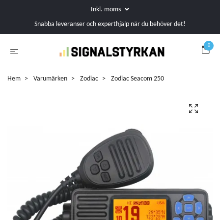
Inkl. moms
Snabba leveranser och experthjälp när du behöver det!
0
Hem
Varumärken
Zodiac
Zodiac Seacom 250