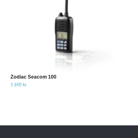
Zodiac Seacom 100
Z
1 690 kr
9