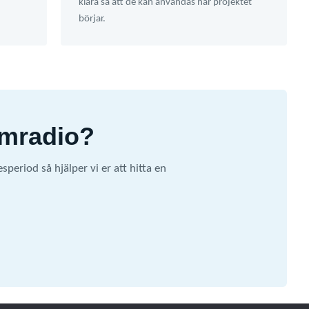
klara så att de kan användas när projektet
börjar.
omradio?
eriod så hjälper vi er att hitta en