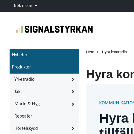
Inkl. moms
Hem
Hyra komradio
Nyheter
Produkter
Hyra ko
Yrkesradio
Jakt
KOMMUNIKATION
Marin & Flyg
Hyra 
Repeater
tillfä
Hörselskydd