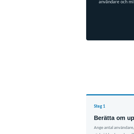
användare och mil
Steg 1
Berätta om u
Ange antal användare,