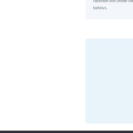
räckvidd och under vi
behövs.