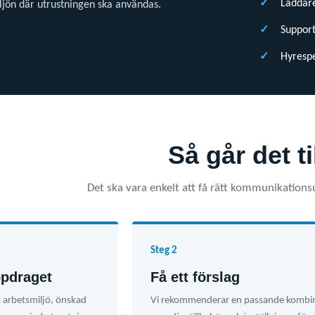
Laddare
jön där utrustningen ska användas.
Support
Hyrespe
Så går det ti
Det ska vara enkelt att få rätt kommunikations
Steg 2
ppdraget
Få ett förslag
 arbetsmiljö, önskad
Vi rekommenderar en passande kombi