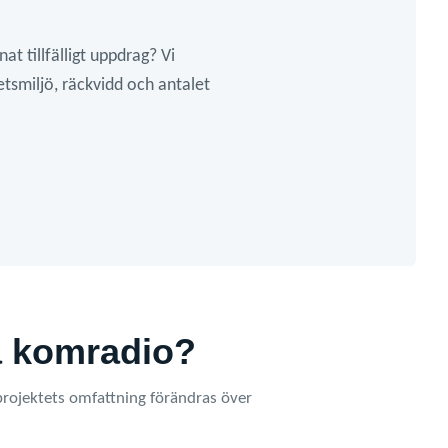
at tillfälligt uppdrag? Vi
betsmiljö, räckvidd och antalet
ra komradio?
är projektets omfattning förändras över