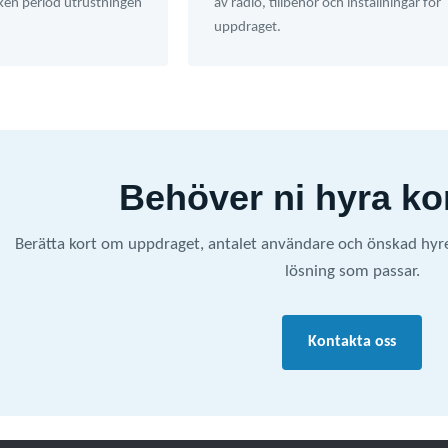
lken period utrustningen
av radio, tillbehör och inställningar för
uppdraget.
Behöver ni hyra k
Berätta kort om uppdraget, antalet användare och önskad hyresp
lösning som passar.
Kontakta oss