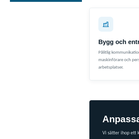
Bygg och ent
Pålitlig kommunikatio
maskinförare och perso
arbetsplatser.
Anpassat
Vi sätter ihop ett