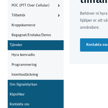
POC (PTT Over Cellular)
Behöver ni hyra 
Tillbehör
hjälper er att v
Kroppskameror
användare.
Begagnat/Enstaka/Demo
Kontakta oss
Tjänster
Hyra komradio
Programmering
Inomhustäckning
Om Signalstyrkan
Köpvillkor
Kontakta oss