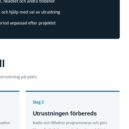
, headset och andra tillbehör
 och hjälp med val av utrustning
riod anpassad efter projektet
ll
utrustning på plats.
Steg 3
Utrustningen förbereds
nation
Radio och tillbehör programmeras och görs