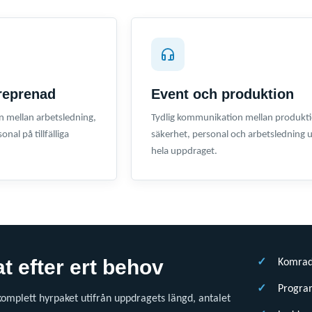
reprenad
Event och produktion
n mellan arbetsledning,
Tydlig kommunikation mellan produkti
nal på tillfälliga
säkerhet, personal och arbetsledning 
hela uppdraget.
 efter ert behov
Komradi
Program
 komplett hyrpaket utifrån uppdragets längd, antalet