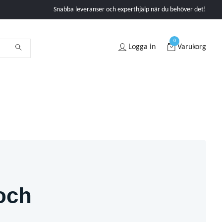
Snabba leveranser och experthjälp när du behöver det!
0
Logga in
Varukorg
och