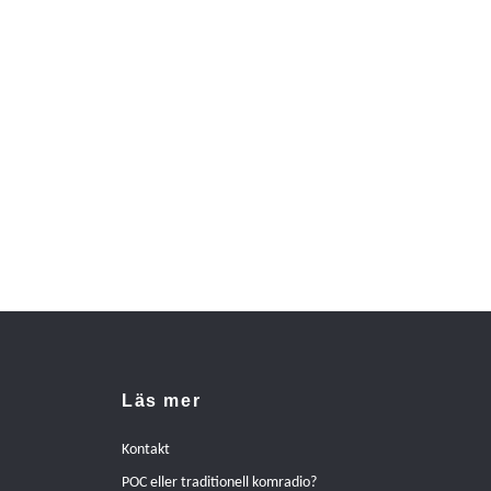
Läs mer
Kontakt
POC eller traditionell komradio?