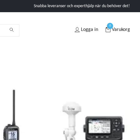
Snabba leveranser och experthjälp när du behöver det!
0
Logga in
Varukorg