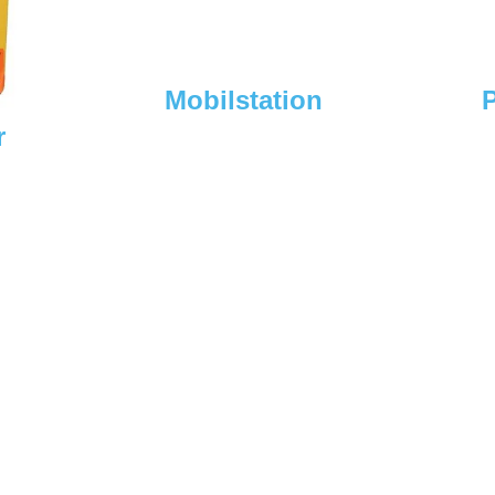
Mobilstation
P
r