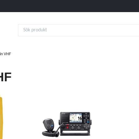
n VHF
HF