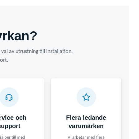
yrkan?
l av utrustning till installation,
ort.
rvice och
Flera ledande
support
varumärken
jälper till med
Vi arbetar med flera