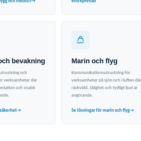
bygg och industri
→
entreprenad
och bevakning
Marin och flyg
trustning och
Kommunikationsutrustning för
r verksamheter där
verksamheter på sjön och i luften dä
entation och snabb
räckvidd, tålighet och tydligt ljud är
ande.
avgörande.
 säkerhet
→
Se lösningar för marin och flyg
→