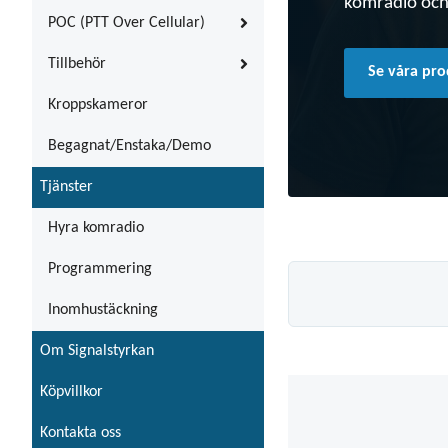
komradio och
POC (PTT Over Cellular)
Tillbehör
Se våra pr
Kroppskameror
Begagnat/Enstaka/Demo
Tjänster
Hyra komradio
Programmering
Inomhustäckning
Om Signalstyrkan
Köpvillkor
Kontakta oss