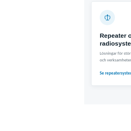
Repeater 
radiosyst
Lösningar för st
och verksamheter
Se repeatersyst