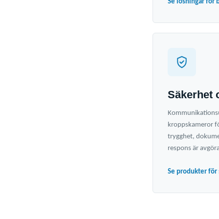
Se lösningar för 
Säkerhet 
Kommunikationsu
kroppskameror fö
trygghet, dokum
respons är avgör
Se produkter för