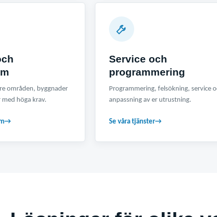
och
Service och
em
programmering
örre områden, byggnader
Programmering, felsökning, service 
 med höga krav.
anpassning av er utrustning.
em
→
Se våra tjänster
→