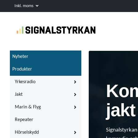
Inkl. moms
Nyheter
Produkter
Yrkesradio
Kom
Jakt
jakt
Marin & Flyg
Repeater
Signalstyrkan 
Hörselskydd