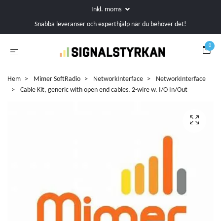
Inkl. moms
Snabba leveranser och experthjälp när du behöver det!
0
Hem
Mimer SoftRadio
NetworkInterface
NetworkInterface
Cable Kit, generic with open end cables, 2-wire w. I/O In/Out