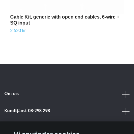
Cable Kit, generic with open end cables, 6-wire +
C
SQ input
2
2 520 kr
Om oss
Kundtjänst 08-298 298
Sociala medier