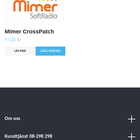
Mimer CrossPatch
5 520 kr
LÄS MER
Om oss
Kundtjänst 08-298 298