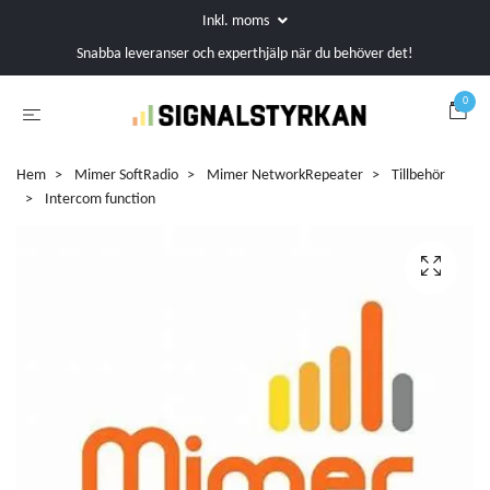
Inkl. moms
Snabba leveranser och experthjälp när du behöver det!
0
Hem
Mimer SoftRadio
Mimer NetworkRepeater
Tillbehör
Intercom function