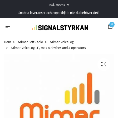
Inkl. moms
Snabba leveranser och experthjälp när du behöver det!
0
Hem
Mimer SoftRadio
Mimer VoiceLog
Mimer VoiceLog LE, max 4 devices and 4 operators