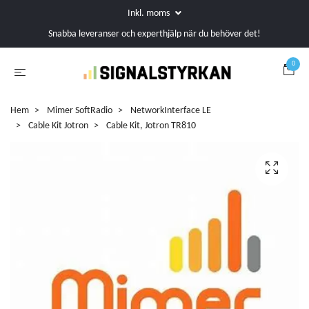
Inkl. moms
Snabba leveranser och experthjälp när du behöver det!
0
Hem
Mimer SoftRadio
NetworkInterface LE
Cable Kit Jotron
Cable Kit, Jotron TR810