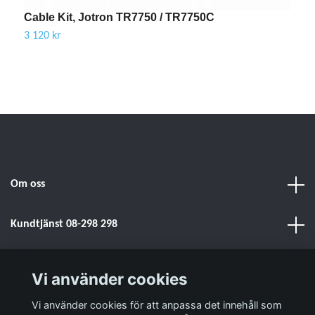
Cable Kit, Jotron TR7750 / TR7750C
C
3 120 kr
3
Om oss
Kundtjänst 08-298 298
Sociala medier
Vi använder cookies
Vi använder cookies för att anpassa det innehåll som
Läs mer