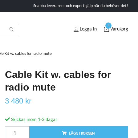
Snabba leveranser och experthjälp när du behöver det!
0
Logga in
Varukorg
le Kit w. cables for radio mute
Cable Kit w. cables for
radio mute
3 480 kr
Skickas inom 1-3 dagar
LÄGG I KORGEN