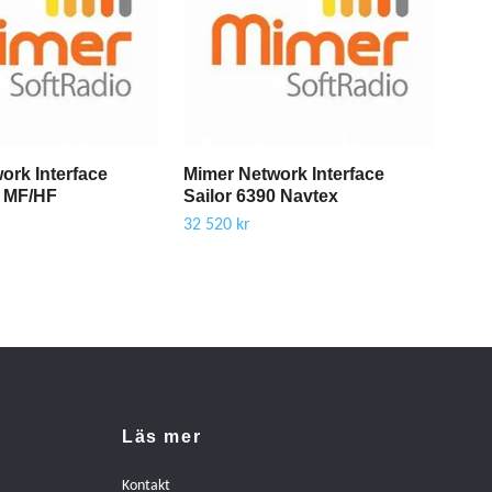
ork Interface
Mimer Network Interface
Cab
0 MF/HF
Sailor 6390 Navtex
(Re
32 520 kr
3 48
Läs mer
Kontakt