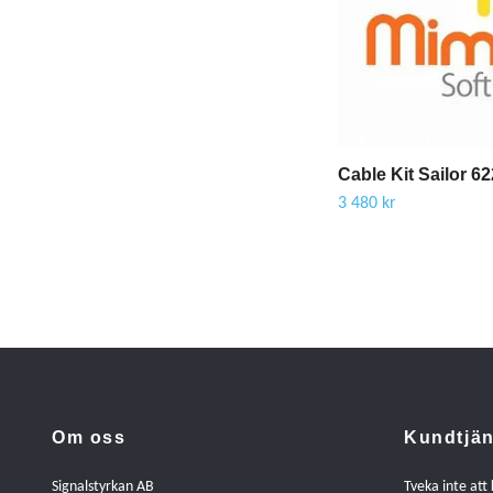
Cable Kit Sailor 62
3 480 kr
Om oss
Kundtjän
Signalstyrkan AB
Tveka inte att