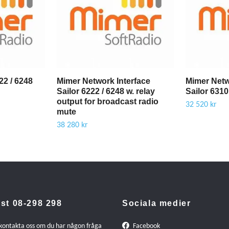
22 / 6248
Mimer Network Interface
Mimer Netw
Sailor 6222 / 6248 w. relay
Sailor 631
output for broadcast radio
32 520 kr
mute
38 280 kr
st 08-298 298
Sociala medier
 kontakta oss om du har någon fråga
Facebook