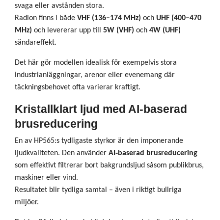
svaga eller avstånden stora.
Radion finns i både
VHF (136–174 MHz)
och
UHF (400–470
MHz)
och levererar upp till
5W (VHF)
och
4W (UHF)
sändareffekt.
Det här gör modellen idealisk för exempelvis stora
industrianläggningar, arenor eller evenemang där
täckningsbehovet ofta varierar kraftigt.
Kristallklart ljud med AI‑baserad
brusreducering
En av HP565:s tydligaste styrkor är den imponerande
ljudkvaliteten. Den använder
AI‑baserad brusreducering
som effektivt filtrerar bort bakgrundsljud såsom publikbrus,
maskiner eller vind.
Resultatet blir tydliga samtal – även i riktigt bullriga
miljöer.