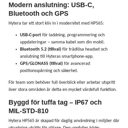
Modern anslutning: USB‑C,
Bluetooth och GPS
Hytera tar ett stort kliv in i modernitet med HP565:
USB‑C-port
för laddning, programmering och
uppdateringar – samma kabel som din mobil.
Bluetooth 5.2 (tillval)
för trådlösa headset och
anslutning till Hyteras smartphone‑app.
GPS/GLONASS (tillval)
för avancerad
positionsspårning och säkerhet.
För team som behöver full överblick eller arbetar utspritt
över stora områden är detta en mycket värdefull funktion.
Byggd för tuffa tag – IP67 och
MIL‑STD‑810
Hytera HP565 är skapad för daglig användning i miljöer där
utrustning utsätts för slitage. Den uppfyller både: