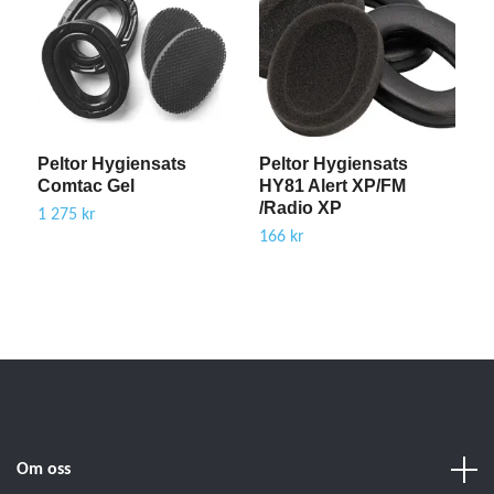
Peltor Hygiensats
Peltor Hygiensats
P
Comtac Gel
HY81 Alert XP/FM
A
/Radio XP
-
1 275 kr
166 kr
2
Om oss