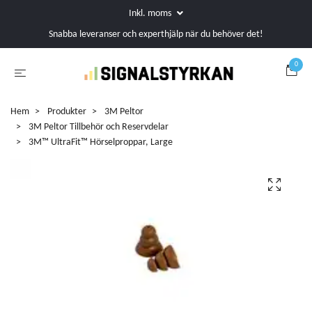
Inkl. moms
Snabba leveranser och experthjälp när du behöver det!
0
Hem
Produkter
3M Peltor
3M Peltor Tillbehör och Reservdelar
3M™ UltraFit™ Hörselproppar, Large