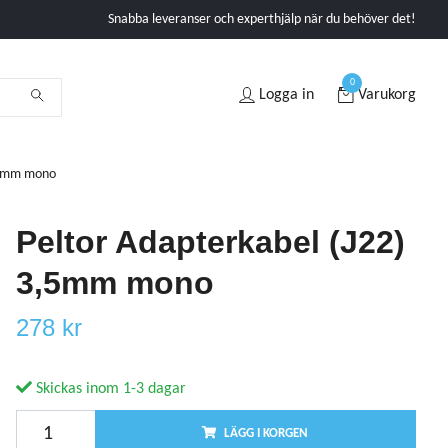
Snabba leveranser och experthjälp när du behöver det!
0
Logga in
Varukorg
3,5mm mono
Peltor Adapterkabel (J22)
3,5mm mono
278 kr
Skickas inom 1-3 dagar
LÄGG I KORGEN