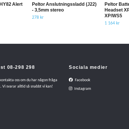
HY82 Alert
Peltor Anslutningssladd (J22)
Peltor Bat
- 3,5mm stereo
Headset X
XP/WS5
278 kr
1 164 kr
st 08-298 298
Sociala medier
 kontakta oss om du har någon fråga
Facebook
. Vi svarar alltid så snabbt vi kan!
Instagram