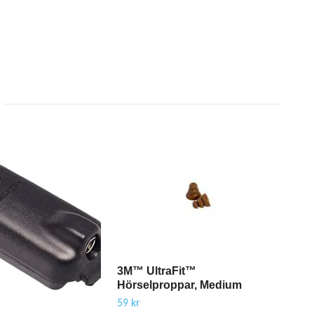
3M™ UltraFit™
Hörselproppar, Medium
59 kr