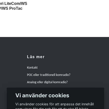
teri LiteCom/WS
Pel
P/WS ProTac
mik
180 
Läs mer
Kontakt
POC eller traditionell komradio?
Analog eller digital komradio?
Hur pratar man bäst i en komradio?
Vi använder cookies
Varför välja Peltor hörselskydd istället för andra
alternativ?
Vi använder cookies för att anpassa det innehåll
som visas för dig och för att du ska få bästa