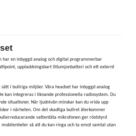
set
 har en inbyggd analog och digital programmerbar
ipoint, uppladdningsbart litiumjonbatteri och ett externt
ätt i bullriga miljöer. Våra headset har inbyggd analog
 kan integreras i liknande professionella radiosystem. Du
nde situationer. När ljudnivån minskar kan du vrida upp
iskor i närheten. Om det skadliga bullret återkommer
n bullerreducerande vattentäta mikrofonen ger röststyrd
a mobilenheter så att du kan ringa och ta emot samtal utan