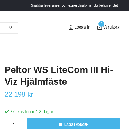
Snabba leveranser och experthjälp när du behöver det!
0
Logga in
Varukorg
Peltor WS LiteCom III Hi-
Viz Hjälmfäste
22 198 kr
Skickas inom 1-3 dagar
LÄGG I KORGEN