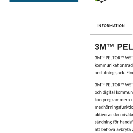
INFORMATION
3M™ PELT
3M™ PELTOR™ WS™ Li
kommunikationsradio
anslutningsjack. Fi
3M™ PELTOR™ WS™ Lit
och digital kommuni
kan programmera upp
medhörningsfunktio
aktiveras den nivåb
sändning för handsf
att behöva avbryta 