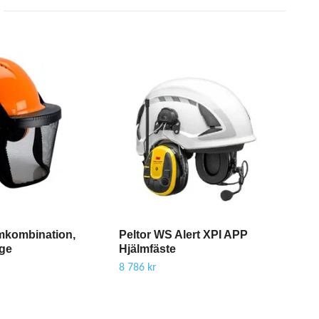
lmkombination,
Peltor WS Alert XPI APP
3M
ge
Hjälmfäste
Pro
Blu
8 786 kr
Hea
8 854