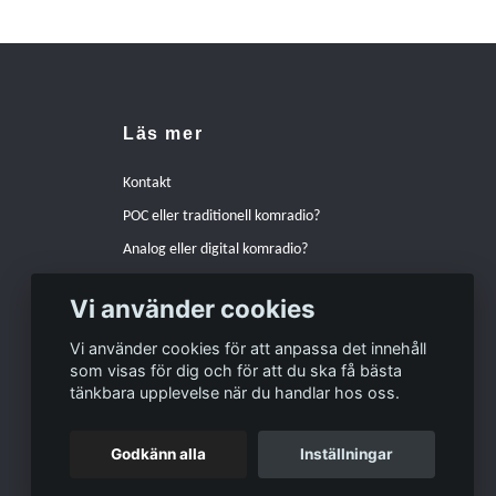
Läs mer
Kontakt
POC eller traditionell komradio?
Analog eller digital komradio?
Hur pratar man bäst i en komradio?
Vi använder cookies
Varför välja Peltor hörselskydd istället för andra
alternativ?
Vi använder cookies för att anpassa det innehåll
som visas för dig och för att du ska få bästa
Zodiac Freetalk Pro eller Kenwood PKT-300E
tänkbara upplevelse när du handlar hos oss.
Godkänn alla
Inställningar