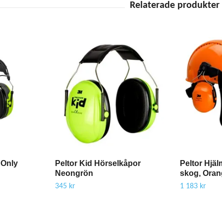
 Only
Peltor Kid Hörselkåpor
Peltor Hjä
Neongrön
skog, Oran
345 kr
1 183 kr