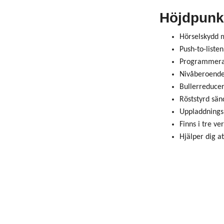
Höjdpunk
Hörselskydd 
Push-to-liste
Programmera u
Nivåberoende 
Bullerreduce
Röststyrd sän
Uppladdningsb
Finns i tre v
Hjälper dig a