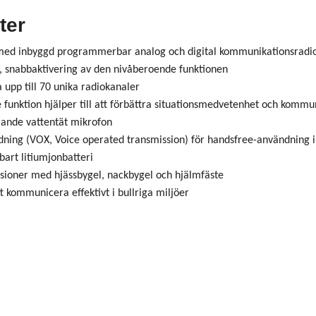
ter
med inbyggd programmerbar analog och digital kommunikationsradi
n, snabbaktivering av den nivåberoende funktionen
pp till 70 unika radiokanaler
funktion hjälper till att förbättra situationsmedvetenhet och kommu
rande vattentät mikrofon
dning (VOX, Voice operated transmission) för handsfree-användning i 
art litiumjonbatteri
ersioner med hjässbygel, nackbygel och hjälmfäste
tt kommunicera effektivt i bullriga miljöer