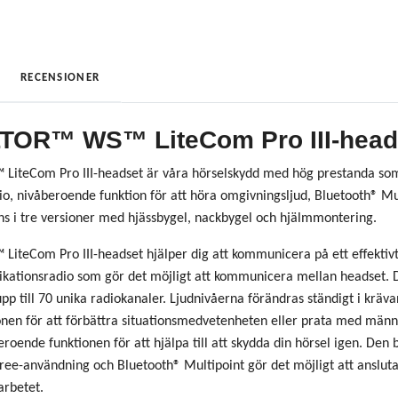
RECENSIONER
OR™ WS™ LiteCom Pro III-head
teCom Pro III-headset är våra hörselskydd med hög prestanda som
, nivåberoende funktion för att höra omgivningsljud, Bluetooth® Mult
nns i tre versioner med hjässbygel, nackbygel och hjälmmontering.
eCom Pro III-headset hjälper dig att kommunicera på ett effektivt s
kationsradio som gör det möjligt att kommunicera mellan headset. De
 till 70 unika radiokanaler. Ljudnivåerna förändras ständigt i kräva
nen för att förbättra situationsmedvetenheten eller prata med männ
eroende funktionen för att hjälpa till att skydda din hörsel igen. De
ree-användning och Bluetooth® Multipoint gör det möjligt att anslut
arbetet.