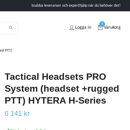
Snabba leveranser och experthjälp när du behöver det!
0
Logga in
Varukorg
ged PTT)
Tactical Headsets PRO
System (headset +rugged
PTT) HYTERA H-Series
6 141 kr