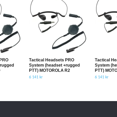
 PRO
Tactical Headsets PRO
Tactical H
+rugged
System (headset +rugged
System (he
D
PTT) MOTOROLA R2
PTT) MOT
6 141 kr
6 141 kr