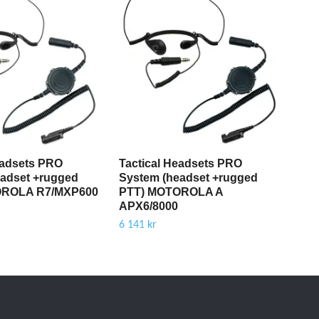
eadsets PRO
Tactical Headsets PRO
Tac
adset +rugged
System (headset +rugged
Sys
OROLA R7/MXP600
PTT) MOTOROLA A
PT
APX6/8000
6 14
6 141 kr