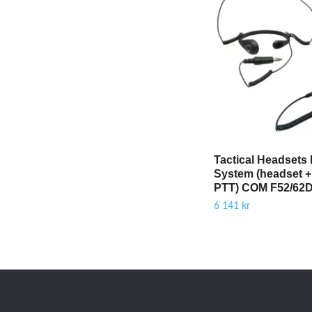
Tactical Headsets
System (headset 
PTT) COM F52/62
6 141 kr