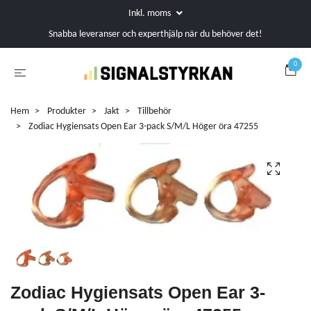
Inkl. moms
Snabba leveranser och experthjälp när du behöver det!
0
Hem
Produkter
Jakt
Tillbehör
Zodiac Hygiensats Open Ear 3-pack S/M/L Höger öra 47255
Zodiac Hygiensats Open Ear 3-