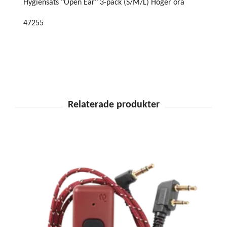
Hygiensats "Open Ear" 3-pack (S/M/L) Höger öra
47255