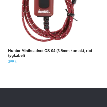
Hunter Miniheadset OS-04 (3.5mm kontakt, röd
H
tygkabel)
t
399 kr
1