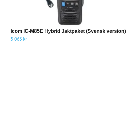
Icom IC-M85E Hybrid Jaktpaket (Svensk version)
5 065 kr
S
D
Be