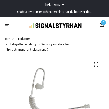
Inkl. moms
Snabba leveranser och experthjälp när du behöver det!
0
Hem
Produkter
Lafayette Luftslang för Security miniheadset
(Spiral,transparent,plastnippel)