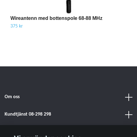
Wireantenn med bottenspole 68-88 MHz
A
S
375 kr
9
Om oss
Kundtjänst 08-298 298
Sociala medier