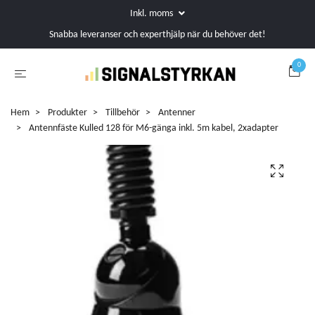
Inkl. moms
Snabba leveranser och experthjälp när du behöver det!
0
Hem
Produkter
Tillbehör
Antenner
Antennfäste Kulled 128 för M6-gänga inkl. 5m kabel, 2xadapter