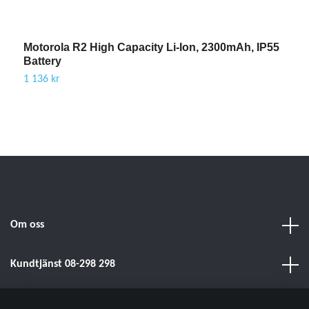
Motorola R2 High Capacity Li-Ion, 2300mAh, IP55
M
Battery
M
1 136 kr
1
Om oss
Kundtjänst 08-298 298
Sociala medier