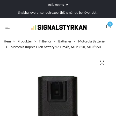
Inkl. moms
Snabba leveranser och experthjälp när du behöver det!
0
Hem
Produkter
Tillbehör
Batterier
Motorola Batterier
Motorola Impres LiIon battery 1700mAh, MTP3550, MTP6550