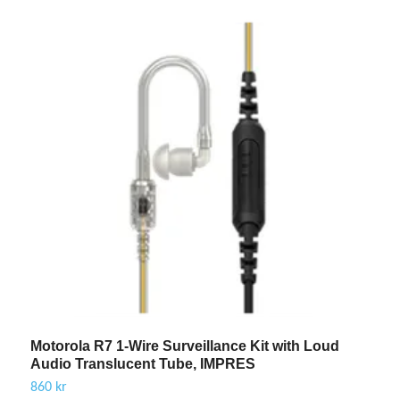
Motorola R7 1-Wire Surveillance Kit with Loud
M
Audio Translucent Tube, IMPRES
A
860 kr
1