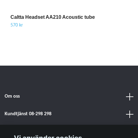
Caltta Headset AA210 Acoustic tube
C
&
570 kr
5
Om oss
Kundtjänst 08-298 298
Sociala medier
Vi använder cookies