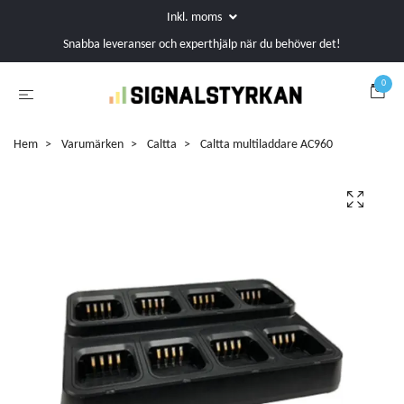
Inkl. moms
Snabba leveranser och experthjälp när du behöver det!
0
Hem
Varumärken
Caltta
Caltta multiladdare AC960