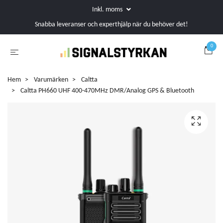
Inkl. moms
Snabba leveranser och experthjälp när du behöver det!
0
Hem
Varumärken
Caltta
Caltta PH660 UHF 400-470MHz DMR/Analog GPS & Bluetooth