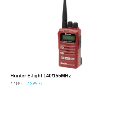
Hunter E-light 140/155MHz
H
2 299 kr
2
2 299 kr