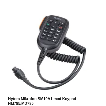
Hytera Mikrofon SM19A1 med Keypad
C
HM785/MD785
3