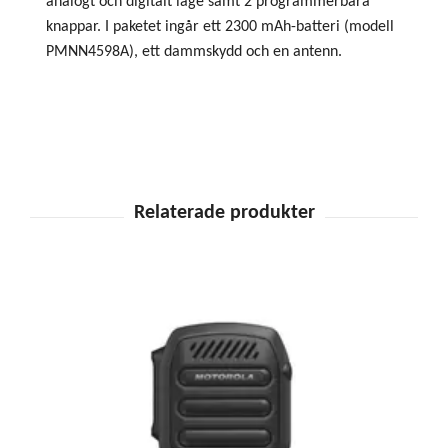
analogt och digitalt läge samt 2 programmerbara
knappar. I paketet ingår ett 2300 mAh-batteri (modell
PMNN4598A), ett dammskydd och en antenn.