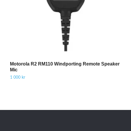
Motorola R2 RM110 Windporting Remote Speaker
M
Mic
(
1 000 kr
1