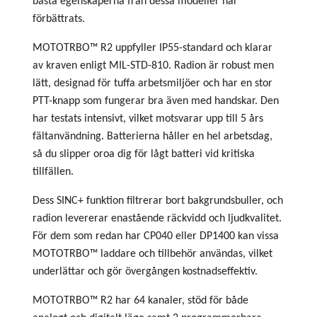
bästa egenskaperna från dessa modeller har
förbättrats.
MOTOTRBO™ R2 uppfyller IP55-standard och klarar
av kraven enligt MIL-STD-810. Radion är robust men
lätt, designad för tuffa arbetsmiljöer och har en stor
PTT-knapp som fungerar bra även med handskar. Den
har testats intensivt, vilket motsvarar upp till 5 års
fältanvändning. Batterierna håller en hel arbetsdag,
så du slipper oroa dig för lågt batteri vid kritiska
tillfällen.
Dess SINC+ funktion filtrerar bort bakgrundsbuller, och
radion levererar enastående räckvidd och ljudkvalitet.
För dem som redan har CP040 eller DP1400 kan vissa
MOTOTRBO™ laddare och tillbehör användas, vilket
underlättar och gör övergången kostnadseffektiv.
MOTOTRBO™ R2 har 64 kanaler, stöd för både