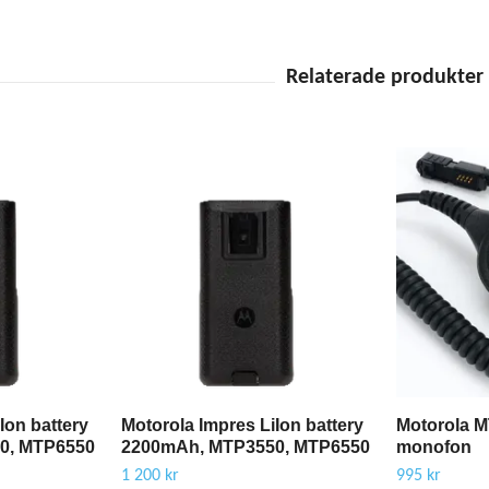
Ion battery
Motorola Impres LiIon battery
Motorola 
0, MTP6550
2200mAh, MTP3550, MTP6550
monofon
1 200 kr
995 kr