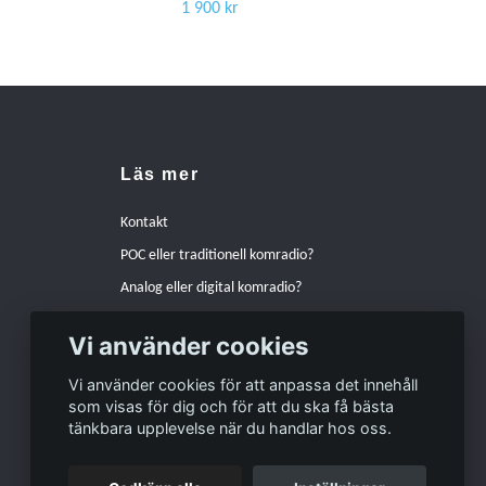
1 900 kr
Läs mer
Kontakt
POC eller traditionell komradio?
Analog eller digital komradio?
Hur pratar man bäst i en komradio?
Vi använder cookies
Varför välja Peltor hörselskydd istället för andra
alternativ?
Vi använder cookies för att anpassa det innehåll
som visas för dig och för att du ska få bästa
Zodiac Freetalk Pro eller Kenwood PKT-300E
tänkbara upplevelse när du handlar hos oss.