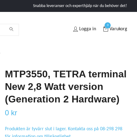
Snabba leveranser och experthjälp när du behöver det!
0
Logga in
Varukorg
)
MTP3550, TETRA terminal
New 2,8 Watt version
(Generation 2 Hardware)
0 kr
Produkten är tyvärr slut i lager. Kontakta oss på 08-298 298
för information om tillgänglighet.