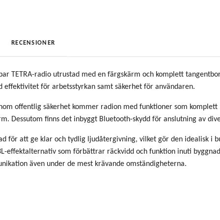
RECENSIONER
r TETRA-radio utrustad med en färgskärm och komplett tangentbord. D
kad effektivitet för arbetsstyrkan samt säkerhet för användaren.
inom offentlig säkerhet kommer radion med funktioner som komplett 
arm. Dessutom finns det inbyggt Bluetooth-skydd för anslutning av dive
för att ge klar och tydlig ljudåtergivning, vilket gör den idealisk i 
t 3L-effektalternativ som förbättrar räckvidd och funktion inuti bygg
unikation även under de mest krävande omständigheterna.