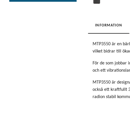
INFORMATION
MTP3550 är en bärba
vilket bidrar till ö
För de som jobbar 
och ett vibrationsl
MTP3550 är designad 
också ett kraftfull
radion stabil komm