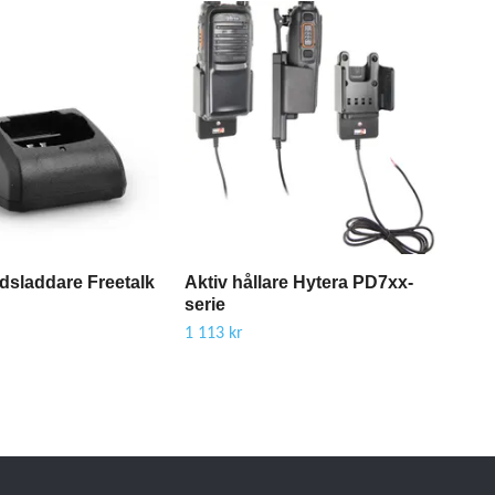
dsladdare Freetalk
Aktiv hållare Hytera PD7xx-
Hyt
serie
HP6
1 113 kr
7 02