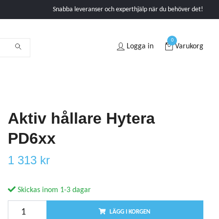
Snabba leveranser och experthjälp när du behöver det!
0
Logga in
Varukorg
Aktiv hållare Hytera
PD6xx
1 313 kr
Skickas inom 1-3 dagar
LÄGG I KORGEN