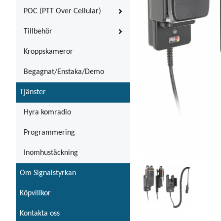
POC (PTT Over Cellular)
Tillbehör
Kroppskameror
Begagnat/Enstaka/Demo
Tjänster
Hyra komradio
Programmering
Inomhustäckning
Om Signalstyrkan
Köpvillkor
Kontakta oss